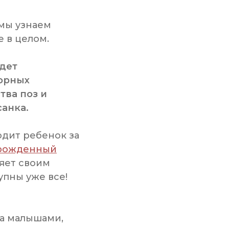
 мы узнаем
е в целом.
идет
орных
тва поз и
анка.
одит ребенок за
рожденный
яет своим
упны уже все!
за малышами,