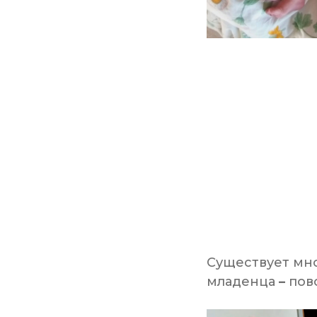
Существует мно
младенца
–
пово