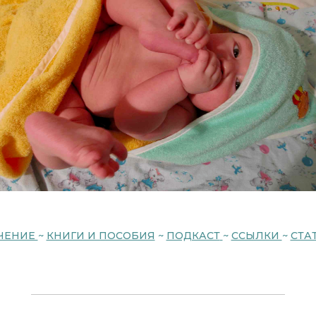
ЧЕНИЕ
~
КНИГИ И ПОСОБИЯ
~
ПОДКАСТ
~
ССЫЛКИ
~
СТА