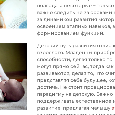
полгода, а некоторые – только
важно следить не за сроками 
за динамикой развития мотори
освоением этапных навыков, з
формированием функций.
Детский путь развития отлича
взрослого. Младенцы приобр
способности, делая только то, 
могут прямо сейчас, тогда как
развиваются, делая то, что сч
представляя себе будущее, ко
достичь. Не стоит проециров
парадигму на детскую. Важно
поддерживать естественное 
развитие, предлагая малышу
э
занятия, соответствующие ег