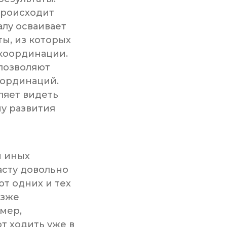
происходит
лу осваивает
ы, из которых
координации.
позволяют
оординаций.
ляет видеть
у развития
и иных
сту довольно
ют одних и тех
озже
мер,
т ходить уже в