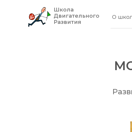
Школа
Двигательного
О шко
Развития
М
Разв