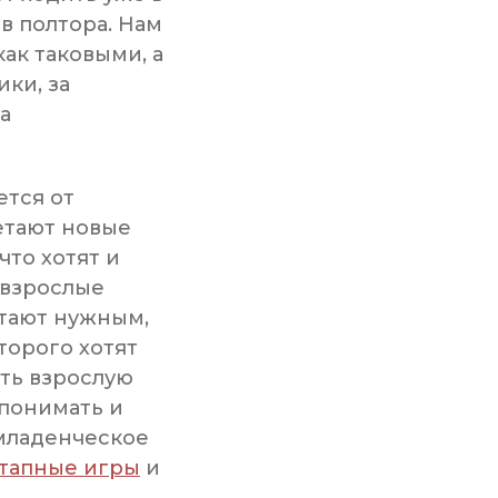
 в полтора. Нам
как таковыми, а
ки, за
а
ется от
етают новые
что хотят и
 взрослые
итают нужным,
торого хотят
ать взрослую
 понимать и
младенческое
тапные игры
и
о