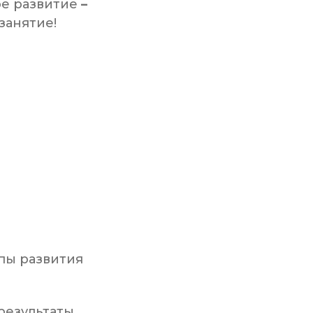
ое развитие
–
занятие!
пы развития
результаты.